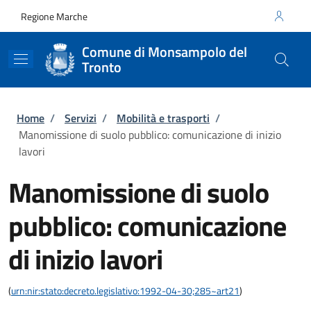
Salta al contenuto principale
Skip to footer content
Regione Marche
Comune di Monsampolo del
Tronto
Briciole di pane
Home
/
Servizi
/
Mobilità e trasporti
/
Manomissione di suolo pubblico: comunicazione di inizio
lavori
Manomissione di suolo
pubblico: comunicazione
di inizio lavori
(
urn:nir:stato:decreto.legislativo:1992-04-30;285~art21
)