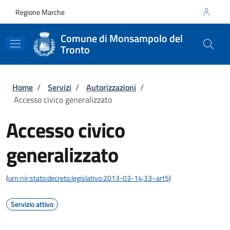
Salta al contenuto principale
Skip to footer content
Regione Marche
Comune di Monsampolo del
Tronto
Briciole di pane
Home
/
Servizi
/
Autorizzazioni
/
Accesso civico generalizzato
Accesso civico
generalizzato
(
urn:nir:stato:decreto.legislativo:2013-03-14;33~art5
)
Servizio attivo