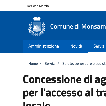
Salta al contenuto principale
Skip to footer content
Regione Marche
Comune di Monsamp
Amministrazione
Novità
Servizi
Briciole di pane
Home
/
Servizi
/
Salute, benessere e assis
Concessione di ag
per l'accesso al t
locale