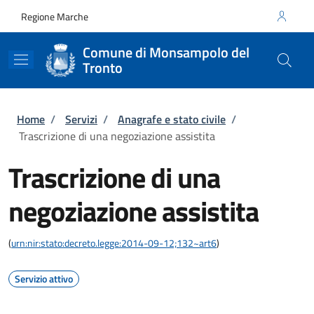
Salta al contenuto principale
Skip to footer content
Regione Marche
Comune di Monsampolo del
Tronto
Briciole di pane
Home
/
Servizi
/
Anagrafe e stato civile
/
Trascrizione di una negoziazione assistita
Trascrizione di una
negoziazione assistita
(
urn:nir:stato:decreto.legge:2014-09-12;132~art6
)
Servizio attivo