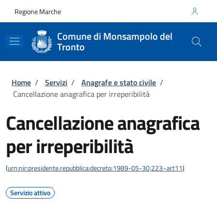
Salta al contenuto principale
Skip to footer content
Regione Marche
Comune di Monsampolo del
Tronto
Briciole di pane
Home
/
Servizi
/
Anagrafe e stato civile
/
Cancellazione anagrafica per irreperibilità
Cancellazione anagrafica
per irreperibilità
(
urn:nir:presidente.repubblica:decreto:1989-05-30;223~art11
)
Servizio attivo