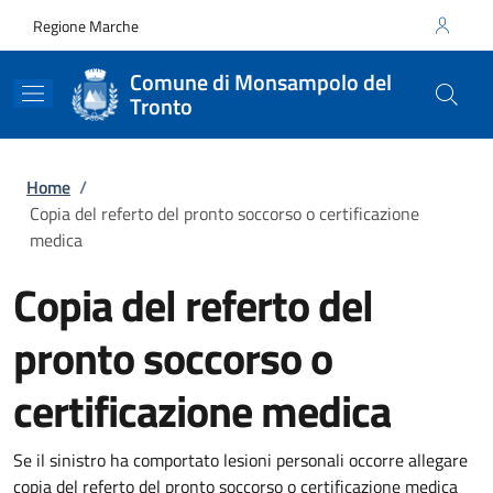
Salta al contenuto principale
Skip to footer content
Regione Marche
Comune di Monsampolo del
Tronto
Briciole di pane
Home
/
Copia del referto del pronto soccorso o certificazione
medica
Copia del referto del
pronto soccorso o
certificazione medica
Se il sinistro ha comportato lesioni personali occorre allegare
copia del referto del pronto soccorso o certificazione medica