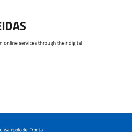
EIDAS
n online services through their digital
onsampolo del Tronto