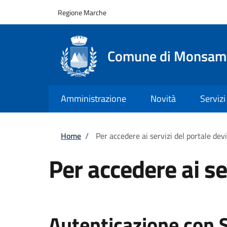
Salta al contenuto principale
Skip to footer content
Regione Marche
Comune di Monsamp
Amministrazione
Novità
Servizi
Briciole di pane
Home
/
Per accedere ai servizi del portale dev
Per accedere ai se
Autenticazione con 