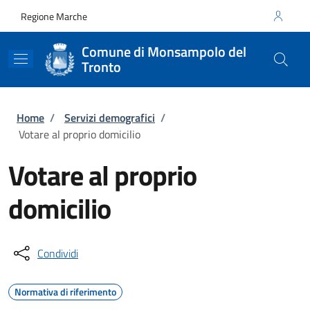
Salta al contenuto principale
Skip to footer content
Regione Marche
Comune di Monsampolo del
Tronto
Briciole di pane
Home
/
Servizi demografici
/
Votare al proprio domicilio
Votare al proprio
domicilio
Condividi
Normativa di riferimento