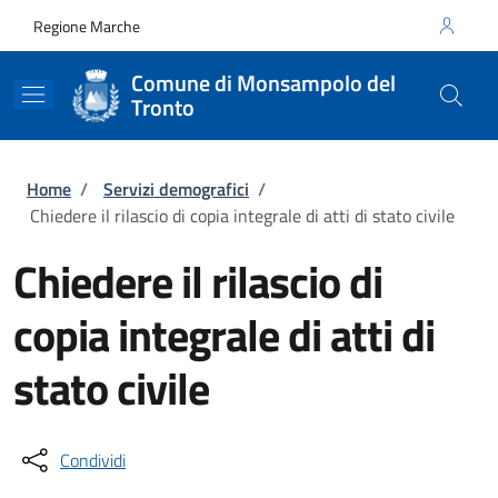
Salta al contenuto principale
Skip to footer content
Regione Marche
Comune di Monsampolo del
Tronto
Briciole di pane
Home
/
Servizi demografici
/
Chiedere il rilascio di copia integrale di atti di stato civile
Chiedere il rilascio di
copia integrale di atti di
stato civile
Condividi